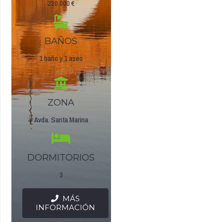
220.000 €
BAÑOS
1 baño y 1 aseo
ZONA
Avda. Santa Marina
DORMITORIOS
3
MÁS
INFORMACIÓN