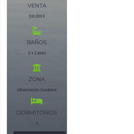
VENTA
330.000 €
BAÑOS
2 + 1 aseo
ZONA
Urbanización Guadiana
DORMITORIOS
4