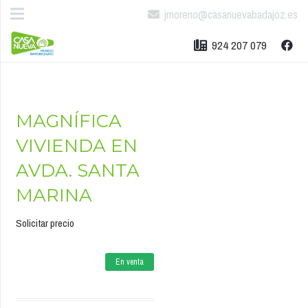
jmoreno@casanuevabadajoz.es
924 207 079
MAGNÍFICA
VIVIENDA EN
AVDA. SANTA
MARINA
Solicitar precio
En venta