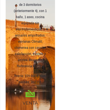
de 3 dormitorios
(anteriormente 4), con 1
baño, 1 aseo, cocina
equipada sin
electrodomésticos, 5
armarios empotrados,
ventanas Climalit,
chimenea con casette,
calefacción, trastero y
azotea. Ascensor.
Referencia R 4303.
Precio: 220.000 €. Sup/
constrs. 160 m2.
VENTA