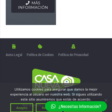
MÁS
INFORMACIÓN
Aviso Legal
Política de Cookies
Política de Privacidad
Utilizamos cookies para asegurar que damos la mejor
experiencia al usuario en nuestra web. Si sigues utilizando
este sitio asumiremos que estás de acuerdo.
Web diseñada por
Estudio Creativo Paco Gonzalez
¿Necesitas Información?
Acepto
Rechazar
Más información