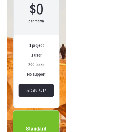
$0
per month
1 project
1 user
200 tasks
No support
SIGN UP
Standard