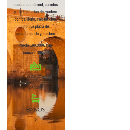
suelos de mármol, paredes
gotelé, puertas de madera
con palilleria, calefacción,
incluye plaza de
aparcamiento y trastero
Precio 196.000€ sup/
constrs. 130m2
VENTA
230000
BAÑOS
2