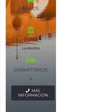
BAÑOS
3
ZONA
Los Montitos
DORMITORIOS
5
MÁS
INFORMACIÓN