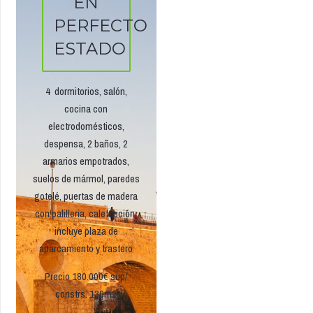
EN
PERFECTO
ESTADO
4 dormitorios, salón,
cocina con
electrodomésticos,
despensa, 2 baños, 2
armarios empotrados,
suelos de mármol, paredes
gotelé, puertas de madera
con palilleria, calefacción,
incluye plaza de
aparcamiento y trastero
Precio 180.000€ sup/
constrs. 130m2