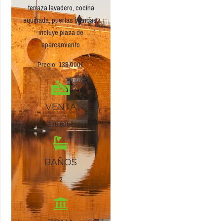
terraza lavadero, cocina
equipada, puertas blancas,
incluye plaza de
aparcamiento
Precio: 138.000€
VENTA
138.000€
BAÑOS
2