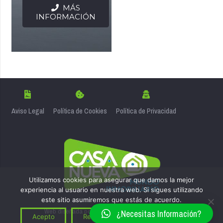
MÁS
INFORMACIÓN
Aviso Legal
Política de Cookies
Política de Privacidad
Utilizamos cookies para asegurar que damos la mejor
experiencia al usuario en nuestra web. Si sigues utilizando
este sitio asumiremos que estás de acuerdo.
Web diseñada por
Estudio Creativo Paco Gonzalez
¿Necesitas Información?
Acepto
Rechazar
Más información