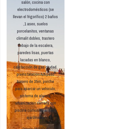
salón, cocina con
electrodomésticos (se
llevan el frigorífico) 2 baños
,1 aseo, suelos
porcelanitos, ventanas
climalit dobles, trastero
debajo de la escalera,
paredes lisas, puertas
lacadas en blanco,
calefacción de gas ciudad,
preinstalación A/A patio
trasero de 35m, porche
para aparcar un vehiculo,
sistema de alarma,
urbanización cerrada con
piscina comunitaria, zona
ajardinada.
Precio 250.000€