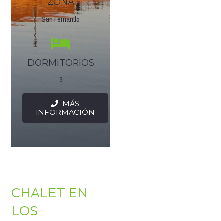
ZONA
San Fernando
DORMITORIOS
3
MÁS
INFORMACIÓN
CHALET EN
LOS