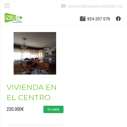
jmoreno@casanuevabadajoz.es
924 207 079
VIVIENDA EN
EL CENTRO
230.000
€
En venta