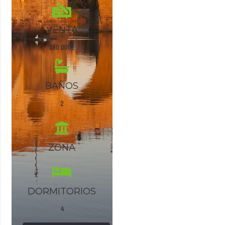
VENTA
180.000€
BAÑOS
2
ZONA
DORMITORIOS
4