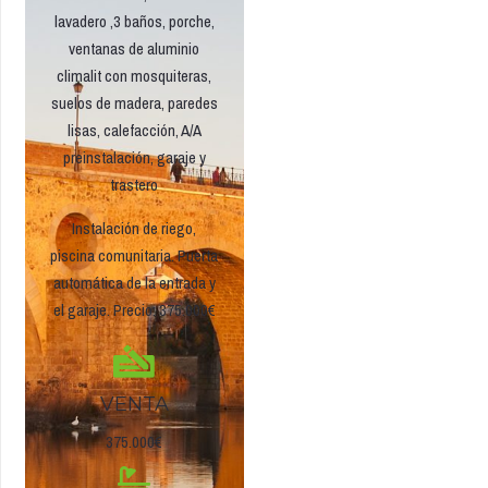
lavadero ,3 baños, porche,
ventanas de aluminio
climalit con mosquiteras,
suelos de madera, paredes
lisas, calefacción, A/A
preinstalación, garaje y
trastero
Instalación de riego,
piscina comunitaria. Puerta
automática de la entrada y
el garaje. Precio: 375.000€
VENTA
375.000€