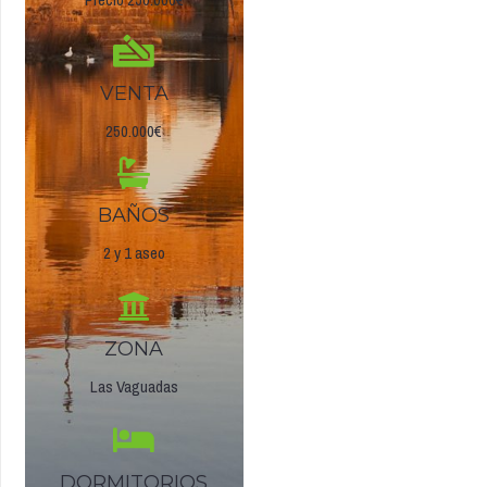
VENTA
250.000€
BAÑOS
2 y 1 aseo
ZONA
Las Vaguadas
DORMITORIOS